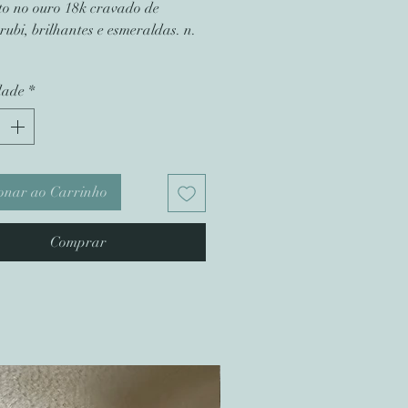
ito no ouro 18k cravado de
 rubi, brilhantes e esmeraldas. n.
dade
*
onar ao Carrinho
Comprar