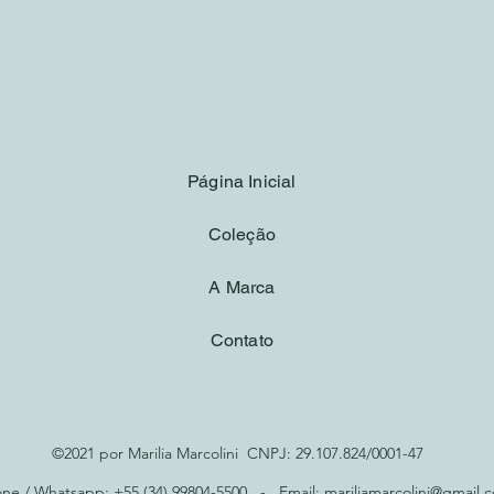
Visualização rápida
Página Inicial
Coleção
A Marca
Contato
©2021 por Marilia Marcolini CNPJ: 29.107.824/0001-47
one / Whatsapp: +55 (34) 99804-5500 - Email:
mariliamarcolini@gmail.