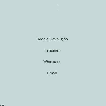
Brinco Riviera
Preço
R$ 370,00
Troca e Devolução
Instagram
Whatsapp
Email
com