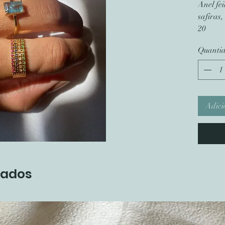
Anel fe
safiras,
20
Quanti
Adici
nados