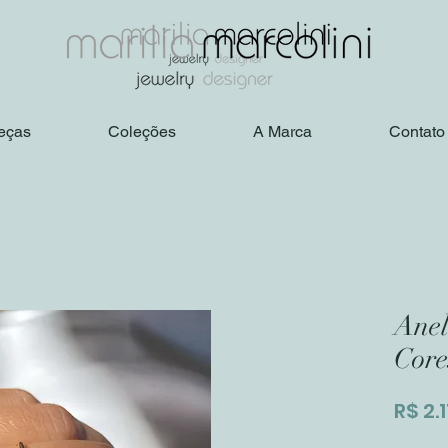
eças
Coleções
A Marca
Contato
Anel
Core
R$ 2.