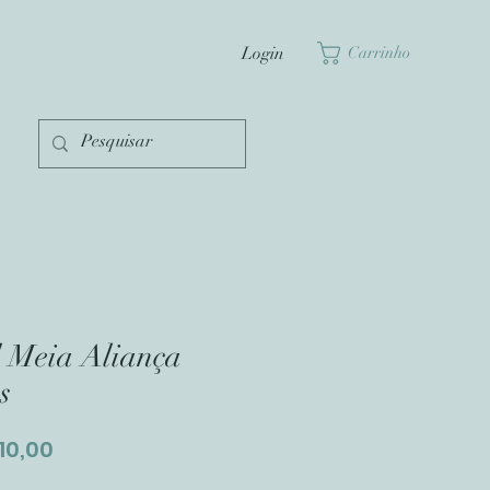
Login
Carrinho
 Meia Aliança
s
Preço
110,00