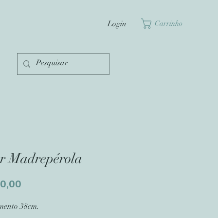
Login
Carrinho
r Madrepérola
Preço
80,00
mento 38cm.