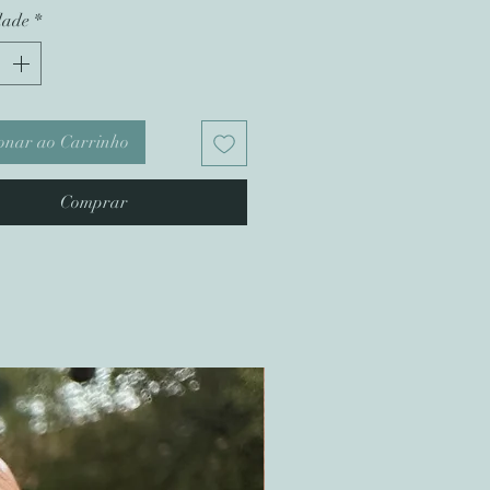
dade
*
onar ao Carrinho
Comprar