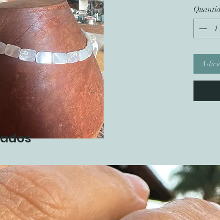
Quanti
Adici
nados