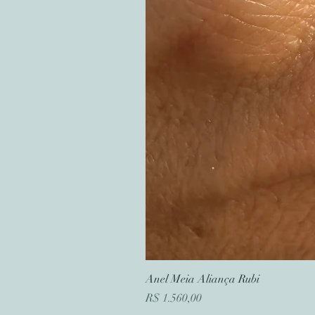
Anel Meia Aliança Rubi
Preço
R$ 1.560,00