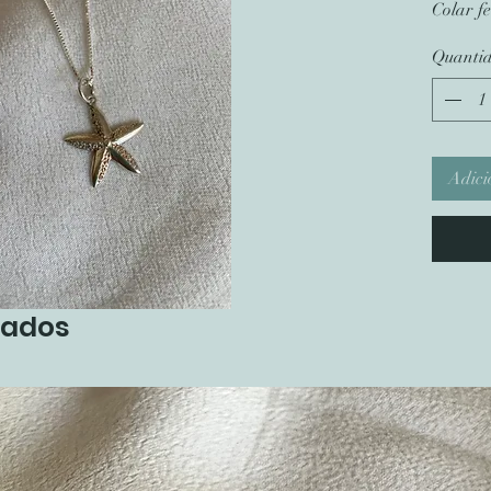
Colar fe
Quanti
Adici
nados