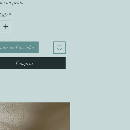
ito na prata.
dade
*
onar ao Carrinho
Comprar