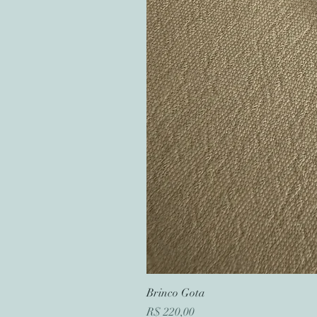
Brinco Gota
Preço
R$ 220,00