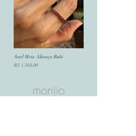
Anel Meia Aliança Rubi
Brinco Ouro Correntes
Preço
Preço
R$ 1.560,00
R$ 1.180,00
Página Inicial